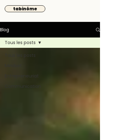
tabinôme
Blog
Tous les posts
Tous les posts
Mindset
Entrepreneuriat
Communication