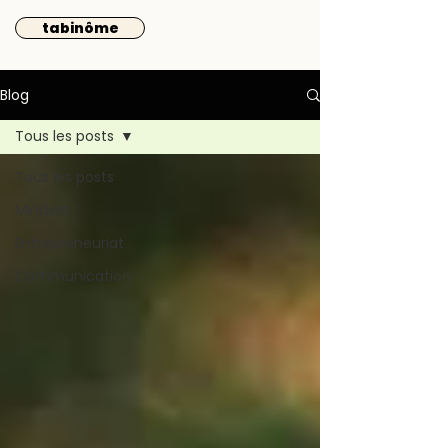
tabinôme
Blog
Tous les posts
Tous les posts
Mindset
Entrepreneuriat
Communication