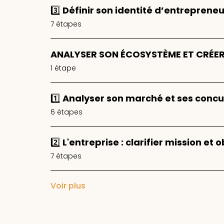
3️⃣ Définir son identité d’entreprene
.
7 étapes
ANALYSER SON ÉCOSYSTÈME ET CRÉER
.
1 étape
1️⃣ Analyser son marché et ses conc
.
6 étapes
2️⃣ L'entreprise : clarifier mission et o
.
7 étapes
Voir plus