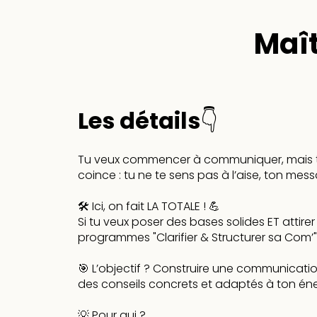
Maît
Les détails👇
Tu veux commencer à communiquer, mais tu
coince : tu ne te sens pas à l’aise, ton mes
🛠 Ici, on fait LA TOTALE ! 💪
Si tu veux poser des bases solides ET attire
programmes "Clarifier & Structurer sa Com’" 
🎯 L’objectif ? Construire une communicatio
des conseils concrets et adaptés à ton éner
💡 Pour qui ?