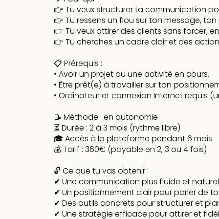
👉 Tu veux structurer ta communication pou
👉 Tu ressens un flou sur ton message, to
👉 Tu veux attirer des clients sans forcer, e
👉 Tu cherches un cadre clair et des acti
📋 Prérequis :
• Avoir un projet ou une activité en cours.
• Être prêt(e) à travailler sur ton positionne
• Ordinateur et connexion Internet requis (u
📝 Méthode : en autonomie
⏳ Durée : 2 à 3 mois (rythme libre)
🎓 Accès à la plateforme pendant 6 mois
💰 Tarif : 360€ (payable en 2, 3 ou 4 fois)
🔓 Ce que tu vas obtenir :
✔ Une communication plus fluide et naturell
✔ Un positionnement clair pour parler de to
✔ Des outils concrets pour structurer et pla
✔ Une stratégie efficace pour attirer et fidé