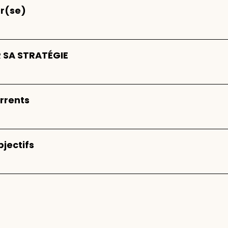
ur(se)
 SA STRATÉGIE
urrents
bjectifs