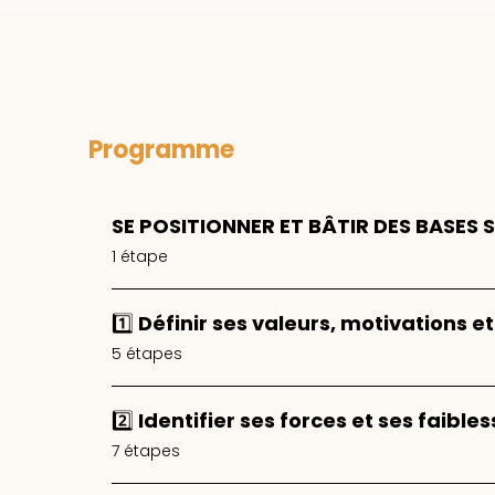
Programme
SE POSITIONNER ET BÂTIR DES BASES 
.
1 étape
1️⃣ Définir ses valeurs, motivations et
.
5 étapes
2️⃣ Identifier ses forces et ses faible
.
7 étapes